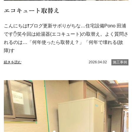
エコキュート取替え
こんにちは❗ブログ更新サボりがちな…住宅設備Pono 田浦
です✋笑今回は給湯器(エコキュート)の取替え。よく質問さ
れるのは…「何年使ったら取替え？」「何年で壊れる(故
障)す
続きを読む
2026.04.02
施工事例